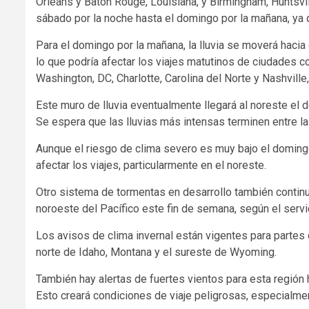
Orleans y Baton Rouge, Louisiana, y Birmingham, Huntsvil
sábado por la noche hasta el domingo por la mañana, ya 
Para el domingo por la mañana, la lluvia se moverá hacia 
lo que podría afectar los viajes matutinos de ciudades com
Washington, DC, Charlotte, Carolina del Norte y Nashvill
Este muro de lluvia eventualmente llegará al noreste el d
Se espera que las lluvias más intensas terminen entre las 4
Aunque el riesgo de clima severo es muy bajo el doming
afectar los viajes, particularmente en el noreste.
Otro sistema de tormentas en desarrollo también continu
noroeste del Pacífico este fin de semana, según el serv
Los avisos de clima invernal están vigentes para partes
norte de Idaho, Montana y el sureste de Wyoming.
También hay alertas de fuertes vientos para esta región
Esto creará condiciones de viaje peligrosas, especialme