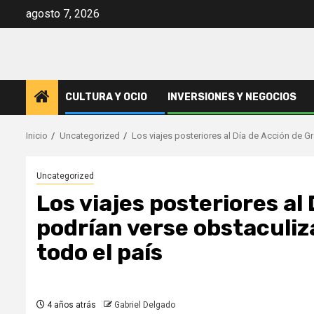
Saltar
agosto 7, 2026
al
contenido
CULTURA Y OCIO
INVERSIONES Y NEGOCIOS
Inicio
Uncategorized
Los viajes posteriores al Día de Acción de G
Uncategorized
Los viajes posteriores al
podrían verse obstaculiz
todo el país
4 años atrás
Gabriel Delgado