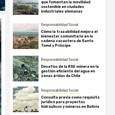
que fomentan la movilidad
sostenible en ciudades
industriales alemanas
Responsabilidad Social
Cómo la trazabilidad mejora el
bienestar comunitario en la
cadena cacaotera de Santo
Tomé y Príncipe
Responsabilidad Social
Desafíos de la RSE minera en la
gestión eficiente del agua en
zonas áridas de Chile
Responsabilidad Social
Consulta previa como requisito
jurídico para proyectos
hidráulicos y mineros en Bolivia