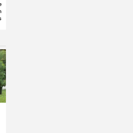
e
n
s