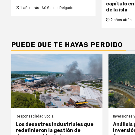
capítulo en 
1 año atrás
Gabriel Delgado
de la isla
2 años atrás
PUEDE QUE TE HAYAS PERDIDO
Responsabilidad Social
Inversiones 
Los desastres industriales que
Análisis 
redefinieron la gestión de
inversió