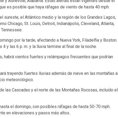
le y Asheville, Alabama. Estas alertas están vigentes desde el
que es posible que haya ráfagas de viento de hasta 40 mph.
el sureste, el Atlántico medio y la región de los Grandes Lagos,
o Chicago, St. Louis, Detroit, Indianápolis, Cleveland, Atlanta,
e, Tennessee.
omingo por la tarde, afectando a Nueva York, Filadelfia y Boston.
 y las 6 p. m. y la lluvia termine al final de la noche.
o, habrá vientos fuertes y relámpagos frecuentes que podrían
ará trayendo fuertes lluvias además de nieve en las montañas a
icio meteorológico.
 de las Cascadas y el norte de las Montañas Rocosas, incluido el
 hasta el domingo, con posibles ráfagas de hasta 50-70 mph.
nte en elevaciones y pasos más altos.