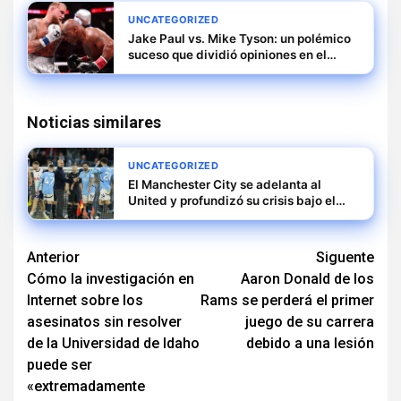
UNCATEGORIZED
Jake Paul vs. Mike Tyson: un polémico
suceso que dividió opiniones en el
mundo del boxeo
Noticias similares
UNCATEGORIZED
El Manchester City se adelanta al
United y profundizó su crisis bajo el
mando de Guardiola
Navegación
Anterior
Siguente
Cómo la investigación en
Aaron Donald de los
de
Internet sobre los
Rams se perderá el primer
entradas
asesinatos sin resolver
juego de su carrera
de la Universidad de Idaho
debido a una lesión
puede ser
«extremadamente