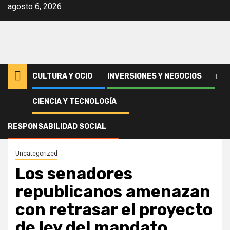
Saltar
agosto 6, 2026
al
contenido
CULTURA Y OCIO
INVERSIONES Y NEGOCIOS
CIENCIA Y TECNOLOGÍA
Inicio
Uncategorized
Los senadores republicanos amenazan con retrasar el proyecto de ley
del mandato militar de vacunas
RESPONSABILIDAD SOCIAL
Uncategorized
Los senadores
republicanos amenazan
con retrasar el proyecto
de ley del mandato