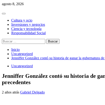
Saltar
agosto 8, 2026
al
contenido
Menú
principal
Cultura y ocio
Inversiones y negocios
Ciencia y tecnología
Responsabilidad Social
Buscar:
Inicio
Uncategorized
Jenniffer González contó su historia de ganar la gubernatura d
Uncategorized
Jenniffer González contó su historia de g
precedentes
2 años atrás
Gabriel Delgado