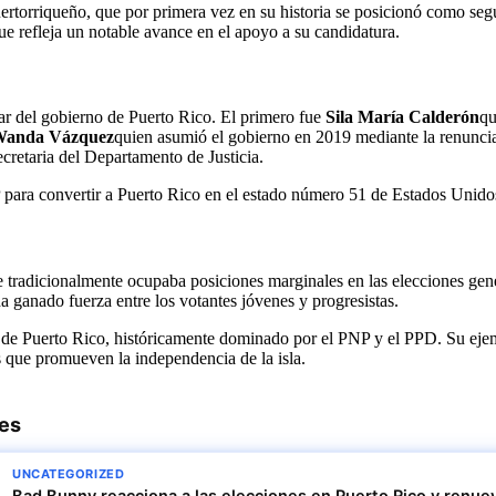
rtorriqueño, que por primera vez en su historia se posicionó como segun
e refleja un notable avance en el apoyo a su candidatura.
zar del gobierno de Puerto Rico. El primero fue
Sila María Calderón
qu
anda Vázquez
quien asumió el gobierno en 2019 mediante la renuncia
cretaria del Departamento de Justicia.
ara convertir a Puerto Rico en el estado número 51 de Estados Unidos, 
tradicionalmente ocupaba posiciones marginales en las elecciones genera
a ganado fuerza entre los votantes jóvenes y progresistas.
de Puerto Rico, históricamente dominado por el PNP y el PPD. Su ejemp
las que promueven la independencia de la isla.
res
UNCATEGORIZED
Bad Bunny reacciona a las elecciones en Puerto Rico y renue