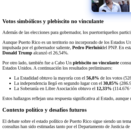
Votos simbólicos y plebiscito no vinculante
Además de las elecciones para gobernador, los puertorriqueños participa
Aunque Puerto Rico es un territorio no incorporado de los Estados Uni
impulsada por el gobernador saliente,
Pedro Pierluisi
del PNP. En est
Donald Trump
alcanzó el 26,54%.
Por otro lado, también fue a Cabo Un
plebiscito no vinculante
consul
Estados Unidos. A continuación los resultados preliminares:
La Estadidad obtuvo la mayoría con el
56,8%
de los votos (52
La independencia llegó en segundo lugar con el
30,85%
(286.9
La Soberanía en Libre Asociación obtuvo el
12,33%
(114.676 
Estos hallazgos reflejan una respuesta significativa al Estado, aunque
Contexto político y desafíos futuros
El debate sobre el estado político de Puerto Rico sigue siendo un tema 
consultas han sido estimadas tanto por el Departamento de Justicia d