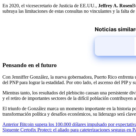
En 2020, el vicesecretario de Justicia de EE.UU.,
Jeffrey A. Rosen
Bu
subraya las limitaciones de estas consultas no vinculantes y la falta d
Noticias simila
Pensando en el futuro
Con Jenniffer González, la nueva gobernadora, Puerto Rico enfrenta u
del PNP para lograr la estadidad. Por otro lado, el ascenso del PIP y 
Mientras tanto, los resultados del plebiscito causan una persistente div
y el retiro de importantes sectores de la difícil población contribuyen 
El triunfo de González marca un momento importante en la historia po
transformación política y desafíos económicos, su liderazgo será clave
Navegación
Anterior
Bitcoin supera los 100.000 dólares impulsado por expectativa
Siguente
Certofix Protect: el aliado para cateterizaciones seguras en
de