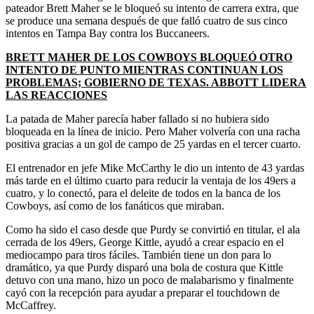
pateador Brett Maher se le bloqueó su intento de carrera extra, que
se produce una semana después de que falló cuatro de sus cinco
intentos en Tampa Bay contra los Buccaneers.
BRETT MAHER DE LOS COWBOYS BLOQUEÓ OTRO
INTENTO DE PUNTO MIENTRAS CONTINUAN LOS
PROBLEMAS; GOBIERNO DE TEXAS. ABBOTT LIDERA
LAS REACCIONES
La patada de Maher parecía haber fallado si no hubiera sido
bloqueada en la línea de inicio. Pero Maher volvería con una racha
positiva gracias a un gol de campo de 25 yardas en el tercer cuarto.
El entrenador en jefe Mike McCarthy le dio un intento de 43 yardas
más tarde en el último cuarto para reducir la ventaja de los 49ers a
cuatro, y lo conectó, para el deleite de todos en la banca de los
Cowboys, así como de los fanáticos que miraban.
Como ha sido el caso desde que Purdy se convirtió en titular, el ala
cerrada de los 49ers, George Kittle, ayudó a crear espacio en el
mediocampo para tiros fáciles. También tiene un don para lo
dramático, ya que Purdy disparó una bola de costura que Kittle
detuvo con una mano, hizo un poco de malabarismo y finalmente
cayó con la recepción para ayudar a preparar el touchdown de
McCaffrey.