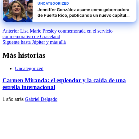
UNCATEGORIZED
Jenniffer González asume como gobernadora
de Puerto Rico, publicando un nuevo capítulo
en la historia política de la isla
Navegación
Anterior
Lisa Marie Presley conmemorada en el servicio
conmemorativo de Graceland
de
Siguente
hasta Júpiter y más allá
entradas
Más historias
Uncategorized
Carmen Miranda: el esplendor y la caída de una
estrella internacional
1 año atrás
Gabriel Delgado