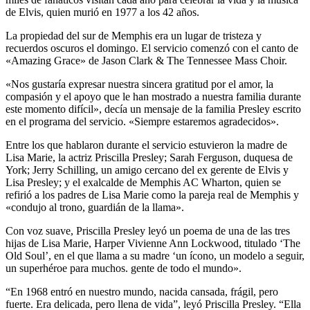
de Elvis, quien murió en 1977 a los 42 años.
La propiedad del sur de Memphis era un lugar de tristeza y
recuerdos oscuros el domingo. El servicio comenzó con el canto de
«Amazing Grace» de Jason Clark & ​​​​The Tennessee Mass Choir.
«Nos gustaría expresar nuestra sincera gratitud por el amor, la
compasión y el apoyo que le han mostrado a nuestra familia durante
este momento difícil», decía un mensaje de la familia Presley escrito
en el programa del servicio. «Siempre estaremos agradecidos».
Entre los que hablaron durante el servicio estuvieron la madre de
Lisa Marie, la actriz Priscilla Presley; Sarah Ferguson, duquesa de
York; Jerry Schilling, un amigo cercano del ex gerente de Elvis y
Lisa Presley; y el exalcalde de Memphis AC Wharton, quien se
refirió a los padres de Lisa Marie como la pareja real de Memphis y
«condujo al trono, guardián de la llama».
Con voz suave, Priscilla Presley leyó un poema de una de las tres
hijas de Lisa Marie, Harper Vivienne Ann Lockwood, titulado ‘The
Old Soul’, en el que llama a su madre ‘un ícono, un modelo a seguir,
un superhéroe para muchos. gente de todo el mundo».
“En 1968 entró en nuestro mundo, nacida cansada, frágil, pero
fuerte. Era delicada, pero llena de vida”, leyó Priscilla Presley. “Ella