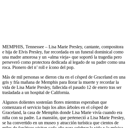
MEMPHIS, Tennessee – Lisa Marie Presley, cantante, compositora
e hija de Elvis Presley, fue recordada en un funeral dominical como
una madre amorosa y un «alma vieja» que soportó la tragedia pero
perseveró como protectora dedicada al legado de su padre como una
roca. Pionero del n’ roll e ícono del pop.
Más de mil personas se dieron cita en el césped de Graceland en una
gris y fría mañana de Memphis para llorar la muerte y recordar la
vida de Lisa Marie Presley, fallecida el pasado 12 de enero tras ser
trasladada a un hospital de California.
Algunos dolientes sostenían flores mientras esperaban que
comenzara el servicio bajo los altos árboles en el césped de
Graceland, la casa de Memphis donde Lisa Marie vivía cuando era
niña con su padre. La mansión, que perteneció a Lisa Marie Presley,
se ha convertido en un museo y atracción turística que cientos de
miles de fanáticos visitan cada año para celebrar la vida y la música