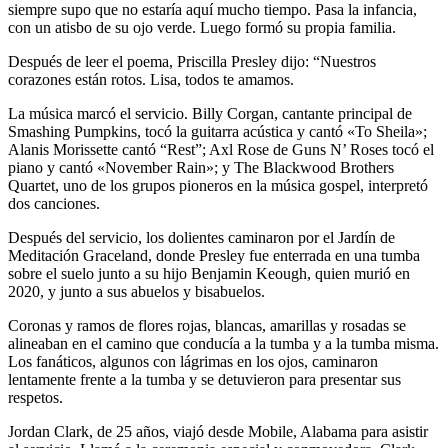
siempre supo que no estaría aquí mucho tiempo. Pasa la infancia,
con un atisbo de su ojo verde. Luego formó su propia familia.
Después de leer el poema, Priscilla Presley dijo: “Nuestros
corazones están rotos. Lisa, todos te amamos.
La música marcó el servicio. Billy Corgan, cantante principal de
Smashing Pumpkins, tocó la guitarra acústica y cantó «To Sheila»;
Alanis Morissette cantó “Rest”; Axl Rose de Guns N’ Roses tocó el
piano y cantó «November Rain»; y The Blackwood Brothers
Quartet, uno de los grupos pioneros en la música gospel, interpretó
dos canciones.
Después del servicio, los dolientes caminaron por el Jardín de
Meditación Graceland, donde Presley fue enterrada en una tumba
sobre el suelo junto a su hijo Benjamin Keough, quien murió en
2020, y junto a sus abuelos y bisabuelos.
Coronas y ramos de flores rojas, blancas, amarillas y rosadas se
alineaban en el camino que conducía a la tumba y a la tumba misma.
Los fanáticos, algunos con lágrimas en los ojos, caminaron
lentamente frente a la tumba y se detuvieron para presentar sus
respetos.
Jordan Clark, de 25 años, viajó desde Mobile, Alabama para asistir