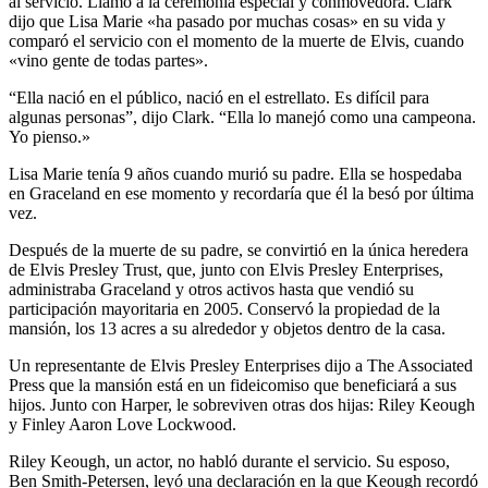
al servicio. Llamó a la ceremonia especial y conmovedora. Clark
dijo que Lisa Marie «ha pasado por muchas cosas» en su vida y
comparó el servicio con el momento de la muerte de Elvis, cuando
«vino gente de todas partes».
“Ella nació en el público, nació en el estrellato. Es difícil para
algunas personas”, dijo Clark. “Ella lo manejó como una campeona.
Yo pienso.»
Lisa Marie tenía 9 años cuando murió su padre. Ella se hospedaba
en Graceland en ese momento y recordaría que él la besó por última
vez.
Después de la muerte de su padre, se convirtió en la única heredera
de Elvis Presley Trust, que, junto con Elvis Presley Enterprises,
administraba Graceland y otros activos hasta que vendió su
participación mayoritaria en 2005. Conservó la propiedad de la
mansión, los 13 acres a su alrededor y objetos dentro de la casa.
Un representante de Elvis Presley Enterprises dijo a The Associated
Press que la mansión está en un fideicomiso que beneficiará a sus
hijos. Junto con Harper, le sobreviven otras dos hijas: Riley Keough
y Finley Aaron Love Lockwood.
Riley Keough, un actor, no habló durante el servicio. Su esposo,
Ben Smith-Petersen, leyó una declaración en la que Keough recordó