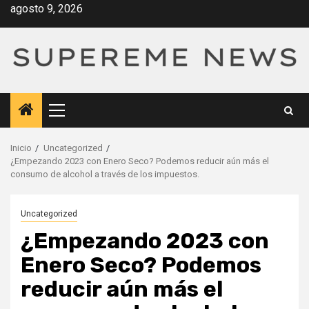
Saltar
agosto 9, 2026
al
contenido
Menú
principal
Inicio
Uncategorized
¿Empezando 2023 con Enero Seco? Podemos reducir aún más el
consumo de alcohol a través de los impuestos.
Uncategorized
¿Empezando 2023 con
Enero Seco? Podemos
reducir aún más el