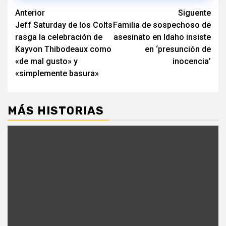
Navegación
Anterior
Siguente
Jeff Saturday de los Colts
Familia de sospechoso de
de
rasga la celebración de
asesinato en Idaho insiste
entradas
Kayvon Thibodeaux como
en ‘presunción de
«de mal gusto» y
inocencia’
«simplemente basura»
MÁS HISTORIAS