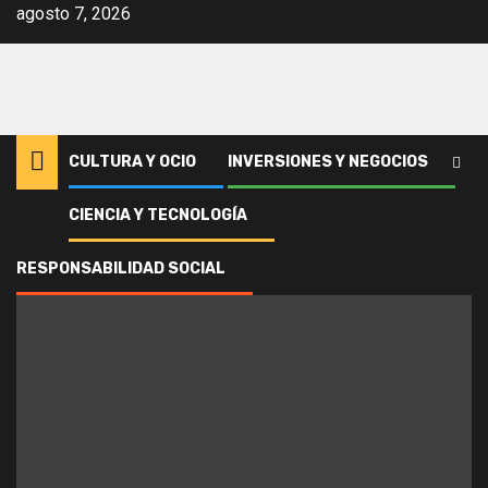
Saltar
agosto 7, 2026
al
contenido
CULTURA Y OCIO
INVERSIONES Y NEGOCIOS
1
EXCLUSIVO
Los desastres industriales que redefi
CIENCIA Y TECNOLOGÍA
RESPONSABILIDAD SOCIAL