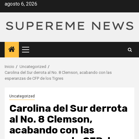
Saltar
agosto 6, 2026
al
contenido
Menú
principal
Inicio
Uncategorized
Carolina del Sur derrota al No. 8 Clemson, acabando con las
esperanzas de CFP de los Tigres
Uncategorized
Carolina del Sur derrota
al No. 8 Clemson,
acabando con las