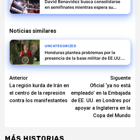
David Benavidez busca consolidarse
en semifinales mientras espera su
oportunidad como titular
Noticias similares
UNCATEGORIZED
Honduras plantea problemas por la
presencia de la base militar de EE.UU.
ante posibles deportaciones masivas
Navegación
Anterior
Siguente
La región kurda de Irán en
Oficial ‘ya no está
de
el centro de la represión
empleado’ en la Embajada
entradas
contra los manifestantes
de EE. UU. en Londres por
apoyar a Inglaterra en la
Copa del Mundo
MÁS HISTORIAS