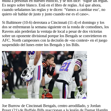
multa a personas en nuestro edificio, y se nos dice: ‘Sigue las reglas.
Es negro sobre blanco. Está en el libro de reglas. Así que ahora,
cuando señalamos las reglas y te dicen: ‘Vamos a cambiar eso’, no
quiero oír hablar de justo y justo cuando ese es el caso».
Si Baltimore (10-6) derrotara a Cincinnati (11-4) el domingo y los
dos se enfrentaran la semana siguiente en la ronda de comodines, los
Ravens aún perderían la ventaja de local a pesar de dos victorias
sobre un oponente divisional porque los Bengals se convirtieron en
AFC. North campeones con la decisión de «no contest» en el juego
suspendido del lunes entre los Bengals y los Bills.
Joe Burrow de Cincinnati Bengals, centro arrodillado, y Jordan
Poyer (21) de Buffalo Bills reaccionan a la lesión de Damar Hamlin