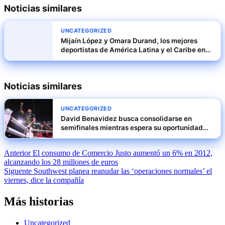
Noticias similares
UNCATEGORIZED
Mijaín López y Omara Durand, los mejores
deportistas de América Latina y el Caribe en
2024
Noticias similares
UNCATEGORIZED
David Benavidez busca consolidarse en
semifinales mientras espera su oportunidad
como titular
Navegación
Anterior
El consumo de Comercio Justo aumentó un 6% en 2012,
alcanzando los 28 millones de euros
de
Siguente
Southwest planea reanudar las ‘operaciones normales’ el
entradas
viernes, dice la compañía
Más historias
Uncategorized