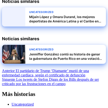
Noticias similares
UNCATEGORIZED
Mijaín López y Omara Durand, los mejores
deportistas de América Latina y el Caribe en
2024
Noticias similares
UNCATEGORIZED
Jenniffer González contó su historia de ganar
la gubernatura de Puerto Rico en una votación
marcada por resultados sin precedentes
Navegación
Anterior
El partidario de Trump ‘Diamante’ murió de una
enfermedad cardíaca, según el certificado de defunción
de
Siguente
Los tweets de Stefon Diggs de los Bills después de ser
entradas
criticado por las frustraciones en el campo
Más historias
Uncategorized