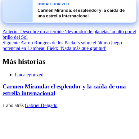
UNCATEGORIZED
Carmen Miranda: el esplendor y la caída de
una estrella internacional
Navegación
Anterior
Descubre un asteroide ‘devorador de planetas’ oculto por el
brillo del Sol
de
Siguente
Aaron Rodgers de los Packers sobre el último juego
entradas
potencial en Lambeau Field: ‘Nada más que gratitud’
Más historias
Uncategorized
Carmen Miranda: el esplendor y la caída de una
estrella internacional
1 año atrás
Gabriel Delgado