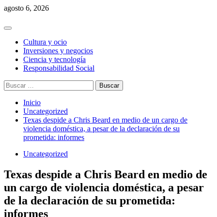
Saltar
agosto 6, 2026
al
contenido
Menú
principal
Cultura y ocio
Inversiones y negocios
Ciencia y tecnología
Responsabilidad Social
Buscar:
Inicio
Uncategorized
Texas despide a Chris Beard en medio de un cargo de
violencia doméstica, a pesar de la declaración de su
prometida: informes
Uncategorized
Texas despide a Chris Beard en medio de
un cargo de violencia doméstica, a pesar
de la declaración de su prometida:
informes