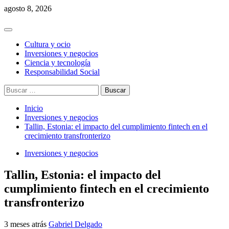
Saltar
agosto 8, 2026
al
contenido
Menú
principal
Cultura y ocio
Inversiones y negocios
Ciencia y tecnología
Responsabilidad Social
Buscar:
Inicio
Inversiones y negocios
Tallin, Estonia: el impacto del cumplimiento fintech en el
crecimiento transfronterizo
Inversiones y negocios
Tallin, Estonia: el impacto del
cumplimiento fintech en el crecimiento
transfronterizo
3 meses atrás
Gabriel Delgado