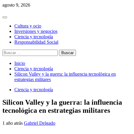
Saltar
agosto 9, 2026
al
contenido
Menú
principal
Cultura y ocio
Inversiones y negocios
Ciencia y tecnología
Responsabilidad Social
Buscar:
Inicio
Ciencia y tecnología
Silicon Valley y la guerra: la influencia tecnológica en
estrategias militares
Ciencia y tecnología
Silicon Valley y la guerra: la influencia
tecnológica en estrategias militares
1 año atrás
Gabriel Delgado