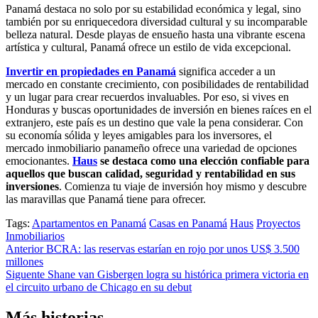
Panamá destaca no solo por su estabilidad económica y legal, sino
también por su enriquecedora diversidad cultural y su incomparable
belleza natural. Desde playas de ensueño hasta una vibrante escena
artística y cultural, Panamá ofrece un estilo de vida excepcional.
Invertir en propiedades en Panamá
significa acceder a un
mercado en constante crecimiento, con posibilidades de rentabilidad
y un lugar para crear recuerdos invaluables. Por eso, si vives en
Honduras y buscas oportunidades de inversión en bienes raíces en el
extranjero, este país es un destino que vale la pena considerar. Con
su economía sólida y leyes amigables para los inversores, el
mercado inmobiliario panameño ofrece una variedad de opciones
emocionantes.
Haus
se destaca como una elección confiable para
aquellos que buscan calidad, seguridad y rentabilidad en sus
inversiones
. Comienza tu viaje de inversión hoy mismo y descubre
las maravillas que Panamá tiene para ofrecer.
Tags:
Apartamentos en Panamá
Casas en Panamá
Haus
Proyectos
Inmobiliarios
Navegación
Anterior
BCRA: las reservas estarían en rojo por unos US$ 3.500
millones
de
Siguente
Shane van Gisbergen logra su histórica primera victoria en
entradas
el circuito urbano de Chicago en su debut
Más historias