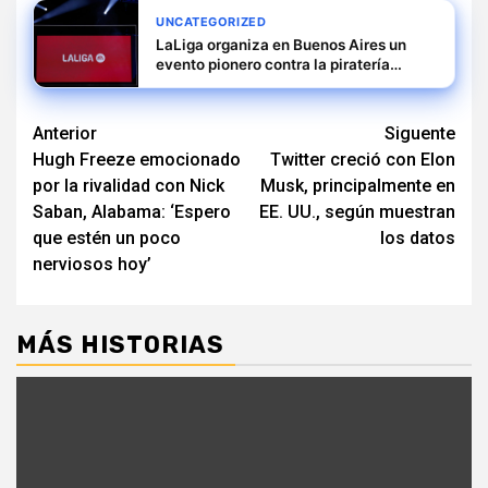
UNCATEGORIZED
LaLiga organiza en Buenos Aires un
evento pionero contra la piratería
audiovisual en Latinoamérica
Navegación
Anterior
Siguente
Hugh Freeze emocionado
Twitter creció con Elon
de
por la rivalidad con Nick
Musk, principalmente en
entradas
Saban, Alabama: ‘Espero
EE. UU., según muestran
que estén un poco
los datos
nerviosos hoy’
MÁS HISTORIAS