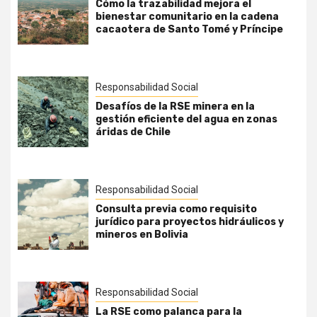
Cómo la trazabilidad mejora el
bienestar comunitario en la cadena
cacaotera de Santo Tomé y Príncipe
Responsabilidad Social
Desafíos de la RSE minera en la
gestión eficiente del agua en zonas
áridas de Chile
Responsabilidad Social
Consulta previa como requisito
jurídico para proyectos hidráulicos y
mineros en Bolivia
Responsabilidad Social
La RSE como palanca para la