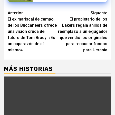
Navegación
Anterior
Siguente
El ex mariscal de campo
El propietario de los
de
de los Buccaneers ofrece
Lakers regala anillos de
entradas
una visión cruda del
reemplazo a un exjugador
futuro de Tom Brady: «Es
que vendió los originales
un caparazón de sí
para recaudar fondos
mismo»
para Ucrania
MÁS HISTORIAS