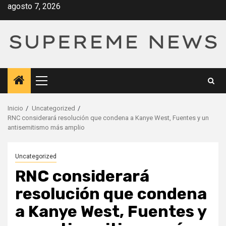
Saltar
agosto 7, 2026
al
contenido
Menú
principal
Inicio
Uncategorized
RNC considerará resolución que condena a Kanye West, Fuentes y un
antisemitismo más amplio
Uncategorized
RNC considerará
resolución que condena
a Kanye West, Fuentes y