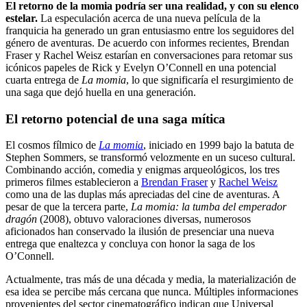
El retorno de la momia podría ser una realidad, y con su elenco
estelar.
La especulación acerca de una nueva película de la
franquicia ha generado un gran entusiasmo entre los seguidores del
género de aventuras. De acuerdo con informes recientes, Brendan
Fraser y Rachel Weisz estarían en conversaciones para retomar sus
icónicos papeles de Rick y Evelyn O’Connell en una potencial
cuarta entrega de
La momia
, lo que significaría el resurgimiento de
una saga que dejó huella en una generación.
El retorno potencial de una saga mítica
El cosmos fílmico de
La momia
, iniciado en 1999 bajo la batuta de
Stephen Sommers, se transformó velozmente en un suceso cultural.
Combinando acción, comedia y enigmas arqueológicos, los tres
primeros filmes establecieron a
Brendan Fraser
y
Rachel Weisz
como una de las duplas más apreciadas del cine de aventuras. A
pesar de que la tercera parte,
La momia: la tumba del emperador
dragón
(2008), obtuvo valoraciones diversas, numerosos
aficionados han conservado la ilusión de presenciar una nueva
entrega que enaltezca y concluya con honor la saga de los
O’Connell.
Actualmente, tras más de una década y media, la materialización de
esa idea se percibe más cercana que nunca. Múltiples informaciones
provenientes del sector cinematográfico indican que Universal