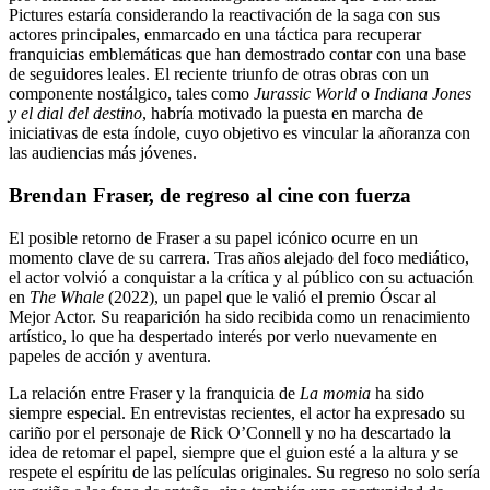
Pictures estaría considerando la reactivación de la saga con sus
actores principales, enmarcado en una táctica para recuperar
franquicias emblemáticas que han demostrado contar con una base
de seguidores leales. El reciente triunfo de otras obras con un
componente nostálgico, tales como
Jurassic World
o
Indiana Jones
y el dial del destino
, habría motivado la puesta en marcha de
iniciativas de esta índole, cuyo objetivo es vincular la añoranza con
las audiencias más jóvenes.
Brendan Fraser, de regreso al cine con fuerza
El posible retorno de Fraser a su papel icónico ocurre en un
momento clave de su carrera. Tras años alejado del foco mediático,
el actor volvió a conquistar a la crítica y al público con su actuación
en
The Whale
(2022), un papel que le valió el premio Óscar al
Mejor Actor. Su reaparición ha sido recibida como un renacimiento
artístico, lo que ha despertado interés por verlo nuevamente en
papeles de acción y aventura.
La relación entre Fraser y la franquicia de
La momia
ha sido
siempre especial. En entrevistas recientes, el actor ha expresado su
cariño por el personaje de Rick O’Connell y no ha descartado la
idea de retomar el papel, siempre que el guion esté a la altura y se
respete el espíritu de las películas originales. Su regreso no solo sería