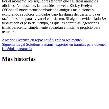
Por el momento, los seguidores tendrán que aguardar anuncios
oficiales. No obstante, la mera idea de ver a Rick y Evelyn
O’Connell nuevamente combatiendo antiguas maldiciones y
explorando sepulcros olvidados bajo las dunas del desierto ya es
razón de sobra para avivar el entusiasmo. Si algo ha evidenciado
La
momia
con el paso del tiempo, es que las narrativas legendarias
jamás perecen… simplemente aguardan el instante propicio para
resurgir.
Navegación
Anterior
Oversize en ropa: ¿qué significa realmente?
Siguente
Legal Solutions Panamá: expertos en trámites para obtener
de
la cédula panameña
entradas
Más historias