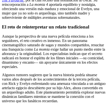
The Favourite
, por la cual recibió una nominación al Óscar. Su
reincorporación a
La momia 4
aportaría equilibrio y nostalgia,
ofreciendo una versión más madura y emocional de Evelyn, una
mujer que ya no solo es arqueóloga, sino también madre y
sobreviviente de múltiples aventuras sobrenaturales.
El reto de reinterpretar un relato tradicional
Aunque la perspectiva de una nueva película emociona a los
seguidores, el reto creativo es inmenso. En un panorama
cinematográfico saturado de sagas y mundos compartidos, resucitar
una franquicia como
La momia
exige hallar un punto medio entre la
añoranza y la originalidad. Los especialistas indican que el secreto
radicará en honrar el espíritu de los filmes iniciales —su comicidad,
dinamismo y encanto— sin apoyarse únicamente en los efectos
especiales.
Algunos rumores sugieren que la nueva historia podría situarse
varios años después de los acontecimientos de la tercera película,
con Rick y Evelyn enfrentando una amenaza vinculada a un antiguo
artefacto egipcio descubierto por su hijo Alex, ahora convertido en
un arqueólogo adulto. Este planteamiento permitiría explorar nuevas
dinámicas familiares mientras se mantiene la conexión con el
universo que los fanáticos recuerdan.