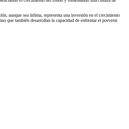
 potenciando el crecimiento del fondo y fomentando una cultura de
ción, aunque sea ínfima, representa una inversión en el crecimiento
sino que también desarrollan la capacidad de enfrentar el porvenir