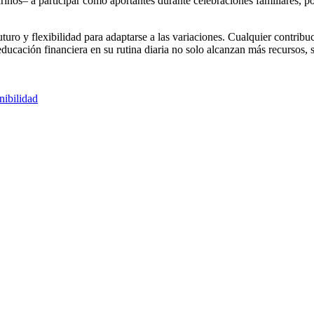
 padrinos– a participar como aportantes durante celebraciones familiares,
uturo y flexibilidad para adaptarse a las variaciones. Cualquier contribu
ducación financiera en su rutina diaria no solo alcanzan más recursos, 
nibilidad