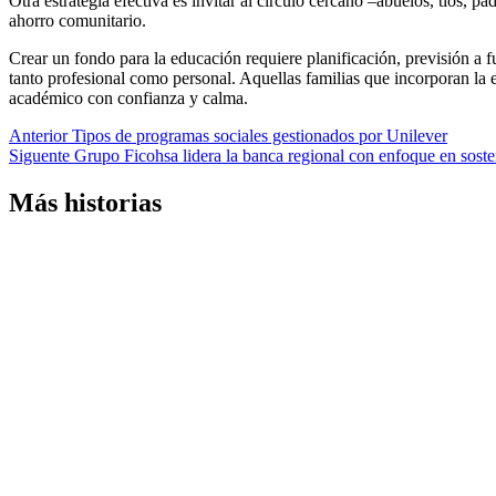
Otra estrategia efectiva es invitar al círculo cercano –abuelos, tíos,
ahorro comunitario.
Crear un fondo para la educación requiere planificación, previsión a f
tanto profesional como personal. Aquellas familias que incorporan la e
académico con confianza y calma.
Navegación
Anterior
Tipos de programas sociales gestionados por Unilever
Siguente
Grupo Ficohsa lidera la banca regional con enfoque en soste
de
entradas
Más historias