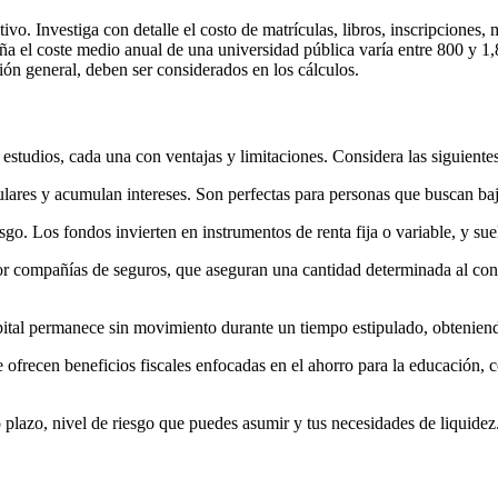
tivo. Investiga con detalle el costo de matrículas, libros, inscripciones
a el coste medio anual de una universidad pública varía entre 800 y 1,
ción general, deben ser considerados en los cálculos.
estudios, cada una con ventajas y limitaciones. Considera las siguiente
gulares y acumulan intereses. Son perfectas para personas que buscan bajo
esgo. Los fondos invierten en instrumentos de renta fija o variable, y s
or compañías de seguros, que aseguran una cantidad determinada al conc
capital permanece sin movimiento durante un tiempo estipulado, obtenie
ue ofrecen beneficios fiscales enfocadas en el ahorro para la educació
o plazo, nivel de riesgo que puedes asumir y tus necesidades de liquidez