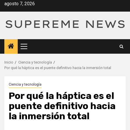
Saltar
agosto 7, 2026
al
contenido
Menú
principal
Inicio
Ciencia y tecnología
Por qué la háptica es el puente definitivo hacia la inmersión total
Ciencia y tecnología
Por qué la háptica es el
puente definitivo hacia
la inmersión total