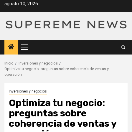
Saltar
agosto 10, 2026
al
contenido
Menú
principal
Inicio
Inversiones y negocios
Optimiza tu negocio: preguntas sobre coherencia de ventas y
operación
Inversiones y negocios
Optimiza tu negocio:
preguntas sobre
coherencia de ventas y