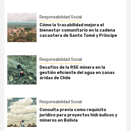
Responsabilidad Social
Cómo la trazabilidad mejora el
bienestar comunitario en la cadena
cacaotera de Santo Tomé y Príncipe
Responsabilidad Social
Desafíos de la RSE minera en la
gestión eficiente del agua en zonas
áridas de Chile
Responsabilidad Social
Consulta previa como requisito
jurídico para proyectos hidráulicos y
mineros en Bolivia