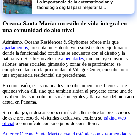
La importancia de la automatización y
tecnología digital para mejorar la
productividad en pymes italianas
Oceana Santa María: un estilo de vida integral en
una comunidad de alto nivel
Asimismo, Oceana Residences & Skyhomes ofrece más que
apartamentos
, presenta un estilo de vida sofisticado y equilibrado,
donde la funcionalidad cotidiana se encuentra con el diseño y la
naturaleza. Sus tres niveles de
amenidades
, que incluyen piscinas,
salones, áreas sociales, gimnasio y zonas de esparcimiento, se
complementan con la proximidad al Village Center, consolidando
una experiencia residencial sin precedentes.
En conclusión, estas cualidades no solo aumentan el bienestar de
quienes viven allí, sino que también sitúan al proyecto como una de
las alternativas inmobiliarias más integrales y llamativas del mercado
actual en Panamá.
Sin embargo, si deseas conocer más detalles sobre las prestaciones
de este proyecto de viviendas exclusivas, explora su
página web
oficial
o comunícate con su equipo de consultores.
Navegación
Anterior
Oceana Santa María eleva el estándar con sus amenidades