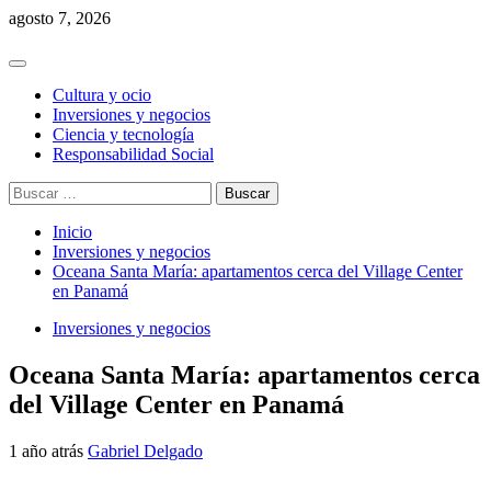
Saltar
agosto 7, 2026
al
contenido
Menú
principal
Cultura y ocio
Inversiones y negocios
Ciencia y tecnología
Responsabilidad Social
Buscar:
Inicio
Inversiones y negocios
Oceana Santa María: apartamentos cerca del Village Center
en Panamá
Inversiones y negocios
Oceana Santa María: apartamentos cerca
del Village Center en Panamá
1 año atrás
Gabriel Delgado