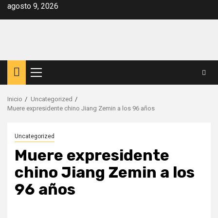
Saltar
agosto 9, 2026
al
contenido
Menú
principal
Inicio
Uncategorized
Muere expresidente chino Jiang Zemin a los 96 años
Uncategorized
Muere expresidente
chino Jiang Zemin a los
96 años