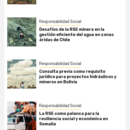
Responsabilidad Social
Desafíos de la RSE minera en la
gestión eficiente del agua en zonas
áridas de Chile
Responsabilidad Social
Consulta previa como requisito
jurídico para proyectos hidráulicos y
mineros en Bolivia
Responsabilidad Social
La RSE como palanca para la
resiliencia social y económica en
Somalia