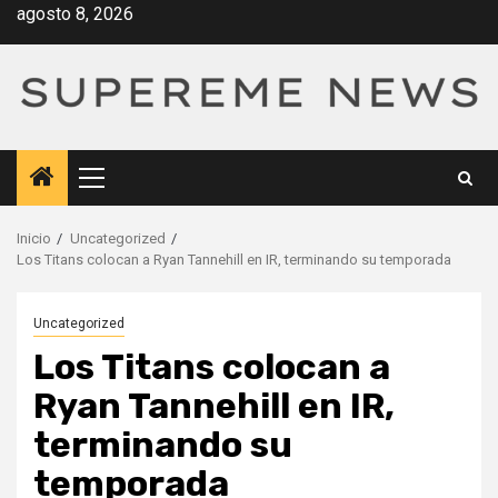
Saltar
agosto 8, 2026
al
contenido
Menú
principal
Inicio
Uncategorized
Los Titans colocan a Ryan Tannehill en IR, terminando su temporada
Uncategorized
Los Titans colocan a
Ryan Tannehill en IR,
terminando su
temporada