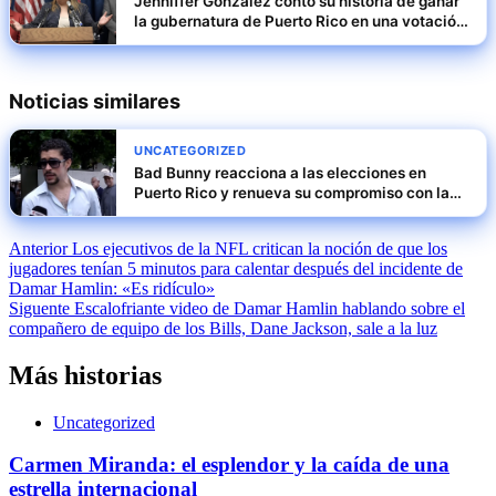
Jenniffer González contó su historia de ganar
la gubernatura de Puerto Rico en una votación
marcada por resultados sin precedentes
Noticias similares
UNCATEGORIZED
Bad Bunny reacciona a las elecciones en
Puerto Rico y renueva su compromiso con la
isla
Navegación
Anterior
Los ejecutivos de la NFL critican la noción de que los
jugadores tenían 5 minutos para calentar después del incidente de
de
Damar Hamlin: «Es ridículo»
entradas
Siguente
Escalofriante video de Damar Hamlin hablando sobre el
compañero de equipo de los Bills, Dane Jackson, sale a la luz
Más historias
Uncategorized
Carmen Miranda: el esplendor y la caída de una
estrella internacional