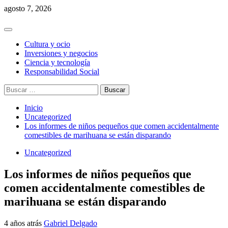
Saltar
agosto 7, 2026
al
contenido
Menú
principal
Cultura y ocio
Inversiones y negocios
Ciencia y tecnología
Responsabilidad Social
Buscar:
Inicio
Uncategorized
Los informes de niños pequeños que comen accidentalmente
comestibles de marihuana se están disparando
Uncategorized
Los informes de niños pequeños que
comen accidentalmente comestibles de
marihuana se están disparando
4 años atrás
Gabriel Delgado