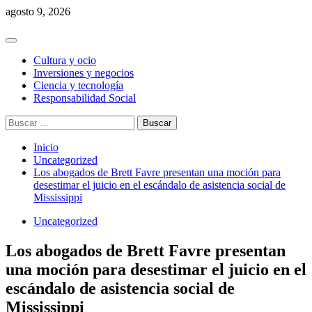
Saltar
agosto 9, 2026
al
contenido
Menú
principal
Cultura y ocio
Inversiones y negocios
Ciencia y tecnología
Responsabilidad Social
Buscar:
Inicio
Uncategorized
Los abogados de Brett Favre presentan una moción para
desestimar el juicio en el escándalo de asistencia social de
Mississippi
Uncategorized
Los abogados de Brett Favre presentan
una moción para desestimar el juicio en el
escándalo de asistencia social de
Mississippi