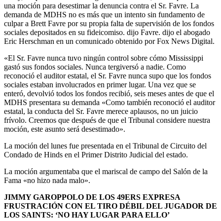
una moción para desestimar la denuncia contra el Sr. Favre. La
demanda de MDHS no es más que un intento sin fundamento de
culpar a Brett Favre por su propia falta de supervisión de los fondos
sociales depositados en su fideicomiso. dijo Favre. dijo el abogado
Eric Herschman en un comunicado obtenido por Fox News Digital.
«El Sr. Favre nunca tuvo ningún control sobre cómo Mississippi
gastó sus fondos sociales. Nunca tergiversó a nadie. Como
reconoció el auditor estatal, el Sr. Favre nunca supo que los fondos
sociales estaban involucrados en primer lugar. Una vez que se
enteró, devolvió todos los fondos recibió, seis meses antes de que el
MDHS presentara su demanda «Como también reconoció el auditor
estatal, la conducta del Sr. Favre merece aplausos, no un juicio
frívolo. Creemos que después de que el Tribunal considere nuestra
moción, este asunto será desestimado».
La moción del lunes fue presentada en el Tribunal de Circuito del
Condado de Hinds en el Primer Distrito Judicial del estado.
La moción argumentaba que el mariscal de campo del Salón de la
Fama «no hizo nada malo».
JIMMY GAROPPOLO DE LOS 49ERS EXPRESA
FRUSTRACIÓN CON EL TIRO DÉBIL DEL JUGADOR DE
LOS SAINTS: ‘NO HAY LUGAR PARA ELLO’