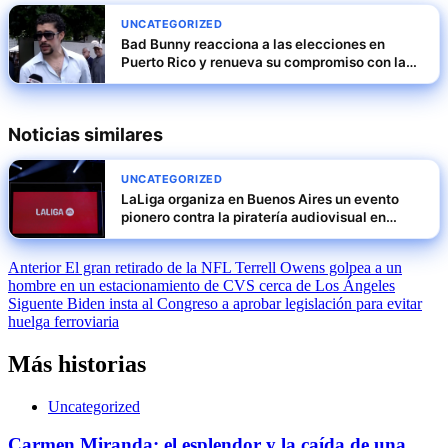
UNCATEGORIZED
Bad Bunny reacciona a las elecciones en
Puerto Rico y renueva su compromiso con la
isla
Noticias similares
UNCATEGORIZED
LaLiga organiza en Buenos Aires un evento
pionero contra la piratería audiovisual en
Latinoamérica
Navegación
Anterior
El gran retirado de la NFL Terrell Owens golpea a un
hombre en un estacionamiento de CVS cerca de Los Ángeles
de
Siguente
Biden insta al Congreso a aprobar legislación para evitar
entradas
huelga ferroviaria
Más historias
Uncategorized
Carmen Miranda: el esplendor y la caída de una