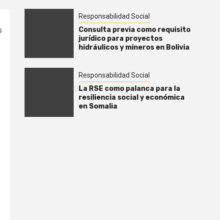
Responsabilidad Social
Consulta previa como requisito
s
jurídico para proyectos
hidráulicos y mineros en Bolivia
Responsabilidad Social
La RSE como palanca para la
resiliencia social y económica
en Somalia