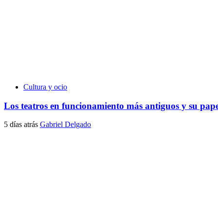
Cultura y ocio
Los teatros en funcionamiento más antiguos y su pape
5 días atrás
Gabriel Delgado