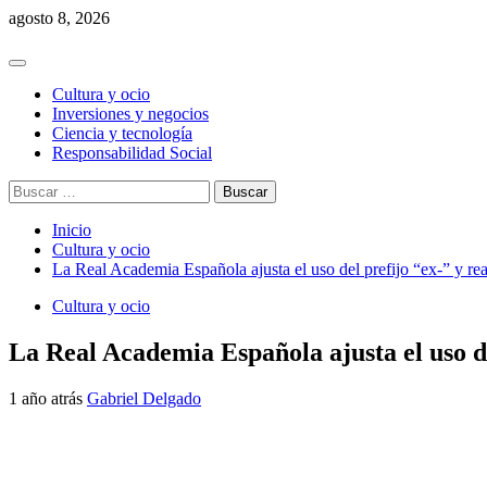
Saltar
agosto 8, 2026
al
contenido
Menú
principal
Cultura y ocio
Inversiones y negocios
Ciencia y tecnología
Responsabilidad Social
Buscar:
Inicio
Cultura y ocio
La Real Academia Española ajusta el uso del prefijo “ex-” y rea
Cultura y ocio
La Real Academia Española ajusta el uso del
1 año atrás
Gabriel Delgado