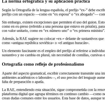
La norma ortográfica y su aplicación práctica
Según la Ortografía de la lengua española, el prefijo “ex-” debe escrib
prefijo con un espacio —como en “ex esposa” o “ex abogado”— contra
Sin embargo, existen excepciones que permiten el uso del guion. Est
como en ex-preso (referido a una persona que estuvo en prisión), para 
con valor unitario, como en “ex número uno” o “ex primera ministra”
Además, la RAE sugiere no colocar «ex-» delante de sustantivos que se
como «antigua república soviética» o «el antiguo huracán».
Un elemento fascinante es el empleo del prefijo al referirse a indi
sustantivo y no cambia en plural, sin necesidad de comillas, cursivas 
Ortografía como reflejo de profesionalismo
Aparte del aspecto gramatical, escribir correctamente transmite una 
ambientes académicos o laborales—, el uso preciso del lenguaje aument
falta de preparación o apatía.
La RAE, entendiendo esta situación, sigue comprometida con la renova
plataforma digital que agrupa términos en continuo cambio —como ne
crean dudas comunes entre los usuarios. Esta base de datos, aunque te