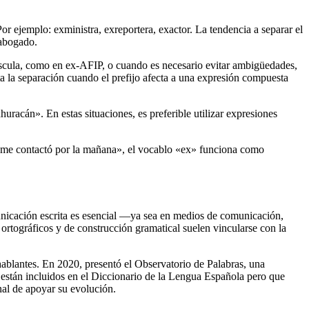
Por ejemplo: exministra, exreportera, exactor. La tendencia a separar el
xabogado.
scula, como en ex-AFIP, o cuando es necesario evitar ambigüedades,
ta la separación cuando el prefijo afecta a una expresión compuesta
racán». En estas situaciones, es preferible utilizar expresiones
ex me contactó por la mañana», el vocablo «ex» funciona como
unicación escrita es esencial —ya sea en medios de comunicación,
ortográficos y de construcción gramatical suelen vincularse con la
ablantes. En 2020, presentó el Observatorio de Palabras, una
stán incluidos en el Diccionario de la Lengua Española pero que
nal de apoyar su evolución.