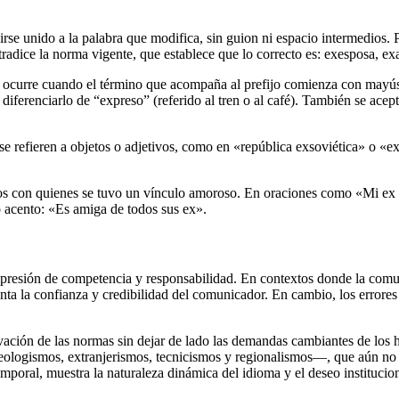
irse unido a la palabra que modifica, sin guion ni espacio intermedios. 
dice la norma vigente, que establece que lo correcto es: exesposa, e
o ocurre cuando el término que acompaña al prefijo comienza con mayú
diferenciarlo de “expreso” (referido al tren o al café). También se acep
.
 refieren a objetos o adjetivos, como en «república exsoviética» o «exhu
viduos con quienes se tuvo un vínculo amoroso. En oraciones como «Mi 
o acento: «Es amiga de todos sus ex».
impresión de competencia y responsabilidad. En contextos donde la com
a la confianza y credibilidad del comunicador. En cambio, los errores 
ción de las normas sin dejar de lado las demandas cambiantes de los h
ologismos, extranjerismos, tecnicismos y regionalismos—, que aún no e
mporal, muestra la naturaleza dinámica del idioma y el deseo institucio