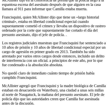
McAllister dijo en la conferencia de prensa que la policía llegó a la
espantosa escena del asesinato después de que alguien en la casa
llamara al 911 para informar que Camilla estaba muerta.
Francisquini, quien McAllister dijo que tiene un «largo historial
criminal», estaba en libertad condicional especial cuando
supuestamente cometió el crimen y llevaba un dispositivo de rastreo
ordenado por la corte que supuestamente fue cortado el día del
presunto asesinato, dijo el jefe de policía. .
Los registros judiciales muestran que Francisquini fue sentenciado a
10 años de prisión y 10 años de libertad condicional especial por un
cargo de agresión en primer grado en 2013. También ha sido
arrestado por varios otros cargos desde entonces, incluido un delito
de interferencia con un oficial. a principios de este año, por lo que
fue condenado a la absolución absoluta.
No quedó claro de inmediato cuánto tiempo de prisión había
cumplido Francisquini.
McAllister agregó que Francisquini y la madre biológica de Camilla
estaban en desacuerdo en Waterbury, una ciudad a unas seis millas
al norte de Naugatuck, la mañana del presunto asesinato. El jefe de
policía dijo que las autoridades creen que Camilla fue asesinada
antes de la discusión.