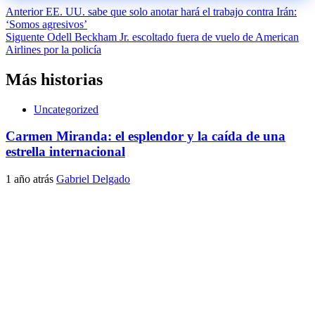
Navegación
Anterior
EE. UU. sabe que solo anotar hará el trabajo contra Irán:
‘Somos agresivos’
de
Siguente
Odell Beckham Jr. escoltado fuera de vuelo de American
entradas
Airlines por la policía
Más historias
Uncategorized
Carmen Miranda: el esplendor y la caída de una
estrella internacional
1 año atrás
Gabriel Delgado