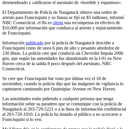
desmembrado y calificaron el asesinato de «horrible y espantoso».
El Departamento de Policía de Naugatuck obtuvo una orden de
arresto para Francisquini y su fianza se fijó en $5 millones, informó
NBC Connecticut. el fbi es
oferta
una recompensa en efectivo de
$10,000 por información que conduzca al arresto y enjuiciamiento
de Francisquini.
Información
publicado
por la policía de Naugatuck describe a
Francisquini como de unos 6 pies de alto y pesando alrededor de
230 libras. La policía cree que conducía un Chevrolet Impala 2006
gris, que según las autoridades fue abandonado en la I-91 en New
Haven cerca de la salida 8 poco después del asesinato, NBC
Connecticut.
Se cree que Francisquini fue visto por última vez el 18 de
noviembre, cuando la policía dijo que las imágenes de vigilancia lo
capturaron caminando por Quinnipiac Avenue en New Haven.
Las autoridades están pidiendo a cualquier persona que tenga
información sobre su paradero que se comunique con la policía de
Naugatuck al 203-729-5221 o a la línea de información confidencial
al 203-720-1010. La policía ha instado al público a no acercarse a
Francisquini si lo ven.