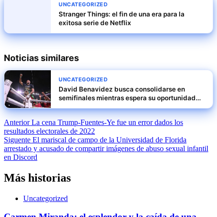
UNCATEGORIZED
Stranger Things: el fin de una era para la
exitosa serie de Netflix
Noticias similares
UNCATEGORIZED
David Benavidez busca consolidarse en
semifinales mientras espera su oportunidad
como titular
Navegación
Anterior
La cena Trump-Fuentes-Ye fue un error dados los
resultados electorales de 2022
de
Siguente
El mariscal de campo de la Universidad de Florida
entradas
arrestado y acusado de compartir imágenes de abuso sexual infantil
en Discord
Más historias
Uncategorized
Carmen Miranda: el esplendor y la caída de una