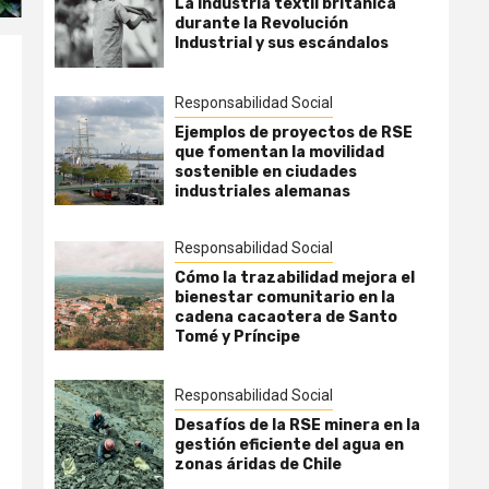
La industria textil británica
durante la Revolución
Industrial y sus escándalos
Responsabilidad Social
Ejemplos de proyectos de RSE
que fomentan la movilidad
sostenible en ciudades
industriales alemanas
Responsabilidad Social
Cómo la trazabilidad mejora el
bienestar comunitario en la
cadena cacaotera de Santo
Tomé y Príncipe
Responsabilidad Social
Desafíos de la RSE minera en la
gestión eficiente del agua en
zonas áridas de Chile