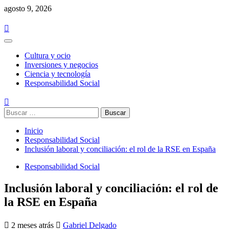
Saltar
agosto 9, 2026
al
contenido
Menú
principal
Cultura y ocio
Inversiones y negocios
Ciencia y tecnología
Responsabilidad Social
Buscar:
Inicio
Responsabilidad Social
Inclusión laboral y conciliación: el rol de la RSE en España
Responsabilidad Social
Inclusión laboral y conciliación: el rol de
la RSE en España
2 meses atrás
Gabriel Delgado