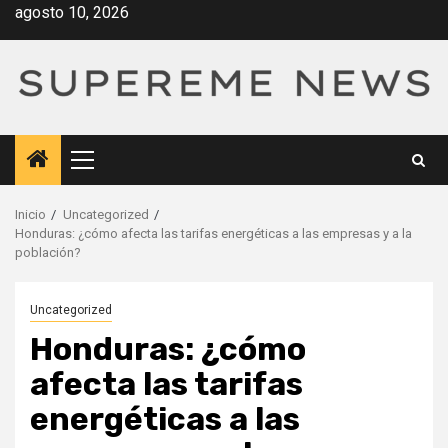
Saltar
agosto 10, 2026
al
contenido
Menú
principal
Inicio
Uncategorized
Honduras: ¿cómo afecta las tarifas energéticas a las empresas y a la
población?
Uncategorized
Honduras: ¿cómo
afecta las tarifas
energéticas a las