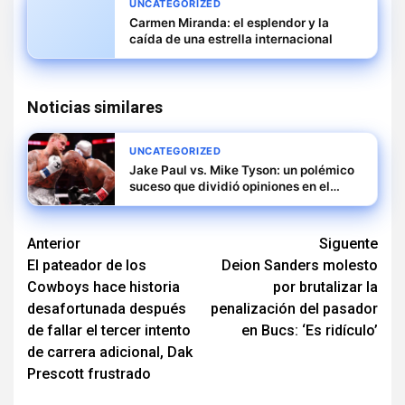
UNCATEGORIZED
Carmen Miranda: el esplendor y la
caída de una estrella internacional
Noticias similares
UNCATEGORIZED
Jake Paul vs. Mike Tyson: un polémico
suceso que dividió opiniones en el
mundo del boxeo
Navegación
Anterior
Siguente
El pateador de los
Deion Sanders molesto
de
Cowboys hace historia
por brutalizar la
entradas
desafortunada después
penalización del pasador
de fallar el tercer intento
en Bucs: ‘Es ridículo’
de carrera adicional, Dak
Prescott frustrado