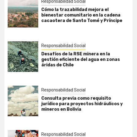
Responsabilidad Social
Cómo la trazabilidad mejora el
bienestar comunitario en la cadena
cacaotera de Santo Tomé y Príncipe
Responsabilidad Social
Desafíos de la RSE minera en la
gestión eficiente del agua en zonas
áridas de Chile
Responsabilidad Social
Consulta previa como requisito
jurídico para proyectos hidráulicos y
mineros en Bolivia
Responsabilidad Social