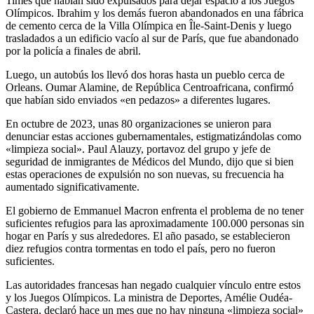
Times que habían sido expulsados ​​para dejar espacio a los Juegos
Olímpicos. Ibrahim y los demás fueron abandonados en una fábrica
de cemento cerca de la Villa Olímpica en Île-Saint-Denis y luego
trasladados a un edificio vacío al sur de París, que fue abandonado
por la policía a finales de abril.
Luego, un autobús los llevó dos horas hasta un pueblo cerca de
Orleans. Oumar Alamine, de República Centroafricana, confirmó
que habían sido enviados «en pedazos» a diferentes lugares.
En octubre de 2023, unas 80 organizaciones se unieron para
denunciar estas acciones gubernamentales, estigmatizándolas como
«limpieza social». Paul Alauzy, portavoz del grupo y jefe de
seguridad de inmigrantes de Médicos del Mundo, dijo que si bien
estas operaciones de expulsión no son nuevas, su frecuencia ha
aumentado significativamente.
El gobierno de Emmanuel Macron enfrenta el problema de no tener
suficientes refugios para las aproximadamente 100.000 personas sin
hogar en París y sus alrededores. El año pasado, se establecieron
diez refugios contra tormentas en todo el país, pero no fueron
suficientes.
Las autoridades francesas han negado cualquier vínculo entre estos
y los Juegos Olímpicos. La ministra de Deportes, Amélie Oudéa-
Castera, declaró hace un mes que no hay ninguna «limpieza social»