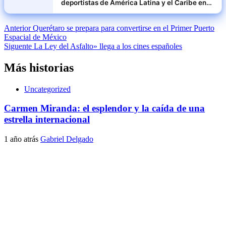
deportistas de América Latina y el Caribe en
2024
Navegación
Anterior
Querétaro se prepara para convertirse en el Primer Puerto
Espacial de México
de
Siguente
La Ley del Asfalto» llega a los cines españoles
entradas
Más historias
Uncategorized
Carmen Miranda: el esplendor y la caída de una
estrella internacional
1 año atrás
Gabriel Delgado