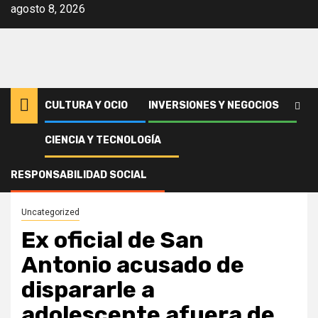
Saltar
agosto 8, 2026
al
contenido
CULTURA Y OCIO
INVERSIONES Y NEGOCIOS
CIENCIA Y TECNOLOGÍA
Inicio
Uncategorized
Ex oficial de San Antonio acusado de dispararle a adolescente afuera
de McDonald’s
RESPONSABILIDAD SOCIAL
Uncategorized
Ex oficial de San
Antonio acusado de
dispararle a
adolescente afuera de