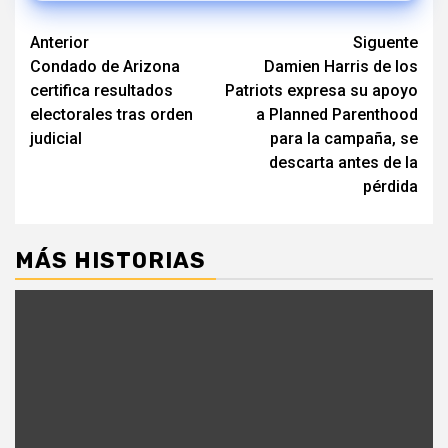
Navegación
Anterior
Siguente
Condado de Arizona
Damien Harris de los
de
certifica resultados
Patriots expresa su apoyo
entradas
electorales tras orden
a Planned Parenthood
judicial
para la campaña, se
descarta antes de la
pérdida
MÁS HISTORIAS