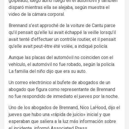
golpeado, luego abrió fuego en el automóvil y también
disparó mientras ella se alejaba, según muestra el
video de la cámara corporal.
Brennand s’est approché de la voiture de Cantu parce
qu’il pensait qu’elle lui avait échappé la veille lorsqu’il
avait tenté d’effectuer un contrôle routier, et il pensait
qu’elle avait peut-être été volée, a indiqué policía.
Aunque las placas del automóvil no coinciden con el
vehículo, el automóvil no fue robado, según la policía.
La familia del niño dijo que era su auto.
Un correo electrónico al bufete de abogados de un
abogado que figura como representante de Brennand
no fue respondido de inmediato el jueves por la noche.
Uno de los abogados de Brennand, Nico LaHood, dijo el
jueves que hubo una «rápida de juicio» inicial y que
esperaban que saliera a la luz más información sobre
el incidente, informó Associated Press.