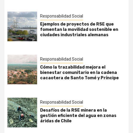
Responsabilidad Social
Ejemplos de proyectos de RSE que
fomentan la movilidad sostenible en
ciudades industriales alemanas
Responsabilidad Social
Cómo la trazabilidad mejora el
bienestar comunitario en la cadena
cacaotera de Santo Tomé y Príncipe
Responsabilidad Social
Desafíos de la RSE minera en la
gestión eficiente del agua en zonas
áridas de Chile