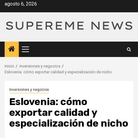
Saltar
agosto 6, 2026
al
contenido
Menú
principal
Inicio
Inversiones y negocios
Eslovenia: cómo exportar calidad y especialización de nicho
Inversiones y negocios
Eslovenia: cómo
exportar calidad y
especialización de nicho