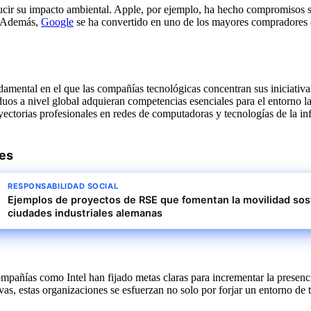
r su impacto ambiental. Apple, por ejemplo, ha hecho compromisos sign
. Además,
Google
se ha convertido en uno de los mayores compradores d
ndamental en el que las compañías tecnológicas concentran sus iniciativ
ividuos a nivel global adquieran competencias esenciales para el entorn
ayectorias profesionales en redes de computadoras y tecnologías de la i
res
RESPONSABILIDAD SOCIAL
Ejemplos de proyectos de RSE que fomentan la movilidad sos
ciudades industriales alemanas
mpañías como Intel han fijado metas claras para incrementar la presenci
ivas, estas organizaciones se esfuerzan no solo por forjar un entorno de