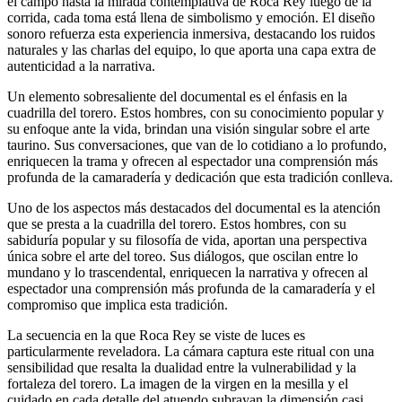
el campo hasta la mirada contemplativa de Roca Rey luego de la
corrida, cada toma está llena de simbolismo y emoción. El diseño
sonoro refuerza esta experiencia inmersiva, destacando los ruidos
naturales y las charlas del equipo, lo que aporta una capa extra de
autenticidad a la narrativa.
Un elemento sobresaliente del documental es el énfasis en la
cuadrilla del torero. Estos hombres, con su conocimiento popular y
su enfoque ante la vida, brindan una visión singular sobre el arte
taurino. Sus conversaciones, que van de lo cotidiano a lo profundo,
enriquecen la trama y ofrecen al espectador una comprensión más
profunda de la camaradería y dedicación que esta tradición conlleva.
Uno de los aspectos más destacados del documental es la atención
que se presta a la cuadrilla del torero. Estos hombres, con su
sabiduría popular y su filosofía de vida, aportan una perspectiva
única sobre el arte del toreo. Sus diálogos, que oscilan entre lo
mundano y lo trascendental, enriquecen la narrativa y ofrecen al
espectador una comprensión más profunda de la camaradería y el
compromiso que implica esta tradición.​
La secuencia en la que Roca Rey se viste de luces es
particularmente reveladora. La cámara captura este ritual con una
sensibilidad que resalta la dualidad entre la vulnerabilidad y la
fortaleza del torero. La imagen de la virgen en la mesilla y el
cuidado en cada detalle del atuendo subrayan la dimensión casi