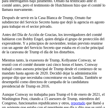
para interrogarlos bajo juramento. Ornato ha testificado ante el
comité antes, pero el testimonio de Hutchinson hizo que el comité lo
llamara nuevamente.
Después de servir en la Casa Blanca de Trump, Ornato fue
subdirector del Servicio Secreto hasta que dejó la agencia en agosto
para trabajar en el sector privado.
Antes del Día de Acción de Gracias, los investigadores del comité
hablaron con Bobby Engel, quien dirigía el grupo de protección del
expresidente. Y a principios de noviembre, tenían previsto reunirse
con un agente del Servicio Secreto que estaba en el coche principal
de la caravana de Trump el día de los disturbios.
Mientras tanto, la exasesora de Trump, Kellyanne Conway, se
reunió con el comité durante casi cinco horas el lunes. Conway
trabajó como asesora principal de Trump desde el comienzo de su
mandato hasta agosto de 2020. Decidió dejar la administración
porque dijo que necesitaba concentrarse en su familia. También se
desempeñó como directora de campaña de la candidatura
presidencial de Trump en 2016.
Aunque Conway no trabajaba para Trump el 6 de enero de 2021, el
Washington Post, citando a 15 asesores de Trump, miembros del
Congreso, funcionarios republicanos y otros,
reportado
que llamó a
un asistente que estaba con el presidente ese día y dijo que se unió a