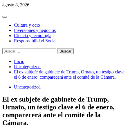
Saltar
agosto 8, 2026
al
contenido
Menú
principal
Cultura y ocio
Inversiones y negocios
Ciencia y tecnología
Responsabilidad Social
Buscar:
Inicio
Uncategorized
El ex subjefe de gabinete de Trump, Ornato, un testigo clave
el 6 de enero, comparecerá ante el comité de la Cámara.
Uncategorized
El ex subjefe de gabinete de Trump,
Ornato, un testigo clave el 6 de enero,
comparecerá ante el comité de la
Cámara.