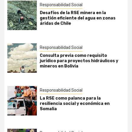
Responsabilidad Social
Desafíos de la RSE minera en la
gestión eficiente del agua en zonas
áridas de Chile
Responsabilidad Social
Consulta previa como requisito
jurídico para proyectos hidráulicos y
mineros en Bolivia
Responsabilidad Social
La RSE como palanca para la
resiliencia social y económica en
Somalia