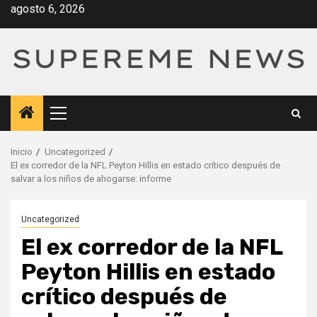
Saltar
agosto 6, 2026
al
contenido
Menú
principal
Inicio
Uncategorized
El ex corredor de la NFL Peyton Hillis en estado crítico después de
salvar a los niños de ahogarse: informe
Uncategorized
El ex corredor de la NFL
Peyton Hillis en estado
crítico después de