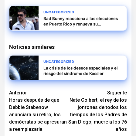
UNCATEGORIZED
Bad Bunny reacciona a las elecciones
en Puerto Rico y renueva su
compromiso con la isla
Noticias similares
UNCATEGORIZED
La crisis de los deseos espaciales y el
riesgo del síndrome de Kessler
Navegación
Anterior
Siguente
Horas después de que
Nate Colbert, el rey de los
de
Debbie Stabenow
jonrones de todos los
entradas
anunciara su retiro, los
tiempos de los Padres de
demócratas se apresuran
San Diego, muere a los 76
a reemplazarla
años