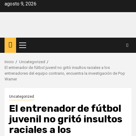
Saltar
agosto 9, 2026
al
contenido
Menú
principal
Inicio
Uncategorized
El entrenador de fútbol juvenil no gritó insultos raciales a los
entrenadores del equipo contrario, encuentra la investigación de Pop
Warner
Uncategorized
El entrenador de fútbol
juvenil no gritó insultos
raciales a los