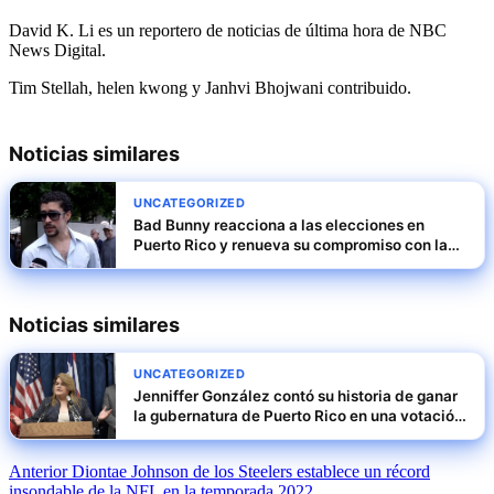
David K. Li es un reportero de noticias de última hora de NBC
News Digital.
Tim Stellah
,
helen kwong
y
Janhvi Bhojwani
contribuido
.
Noticias similares
UNCATEGORIZED
Bad Bunny reacciona a las elecciones en
Puerto Rico y renueva su compromiso con la
isla
Noticias similares
UNCATEGORIZED
Jenniffer González contó su historia de ganar
la gubernatura de Puerto Rico en una votación
marcada por resultados sin precedentes
Navegación
Anterior
Diontae Johnson de los Steelers establece un récord
insondable de la NFL en la temporada 2022