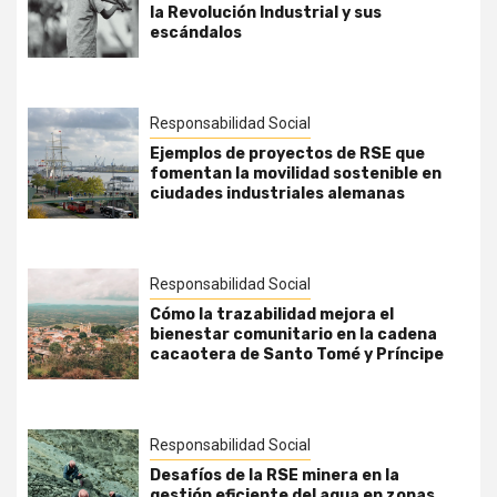
la Revolución Industrial y sus
escándalos
Responsabilidad Social
Ejemplos de proyectos de RSE que
fomentan la movilidad sostenible en
ciudades industriales alemanas
Responsabilidad Social
Cómo la trazabilidad mejora el
bienestar comunitario en la cadena
cacaotera de Santo Tomé y Príncipe
Responsabilidad Social
Desafíos de la RSE minera en la
gestión eficiente del agua en zonas