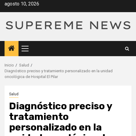
Saltar
agosto 10, 2026
al
contenido
Menú
principal
Inicio
Salud
Diagnóstico preciso y tratamiento personalizado en la unidad
oncológica de Hospital El Pilar
Salud
Diagnóstico preciso y
tratamiento
personalizado en la