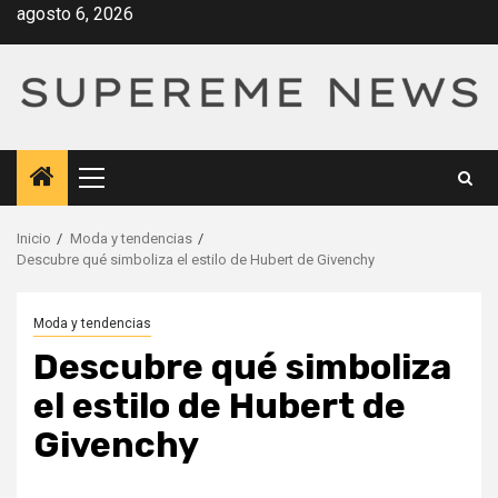
Saltar
agosto 6, 2026
al
contenido
Menú
principal
Inicio
Moda y tendencias
Descubre qué simboliza el estilo de Hubert de Givenchy
Moda y tendencias
Descubre qué simboliza
el estilo de Hubert de
Givenchy