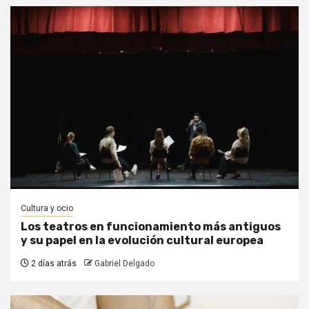
Cultura y ocio
Los teatros en funcionamiento más antiguos
y su papel en la evolución cultural europea
2 días atrás
Gabriel Delgado