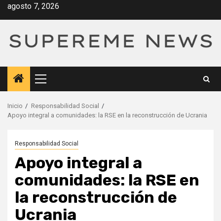
Saltar
agosto 7, 2026
al
contenido
Menú
principal
Inicio
Responsabilidad Social
Apoyo integral a comunidades: la RSE en la reconstrucción de Ucrania
Responsabilidad Social
Apoyo integral a
comunidades: la RSE en
la reconstrucción de
Ucrania