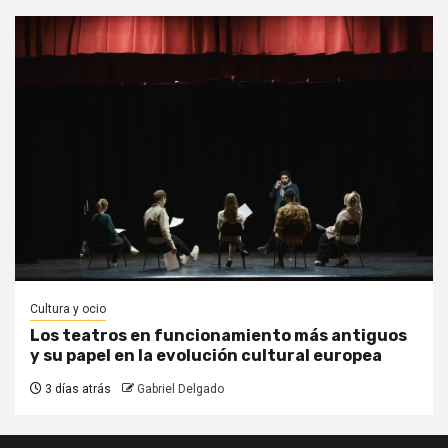
Cultura y ocio
Los teatros en funcionamiento más antiguos
y su papel en la evolución cultural europea
3 días atrás
Gabriel Delgado