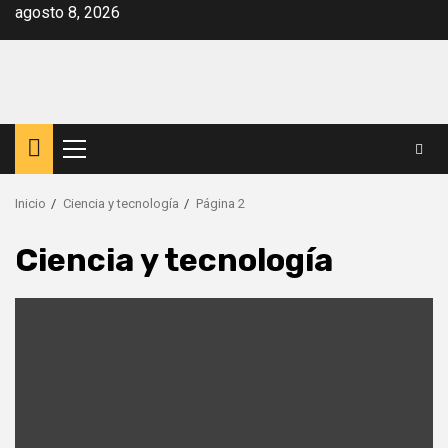
Saltar
agosto 8, 2026
al
contenido
Menú
principal
Inicio
Ciencia y tecnología
Página 2
Ciencia y tecnología